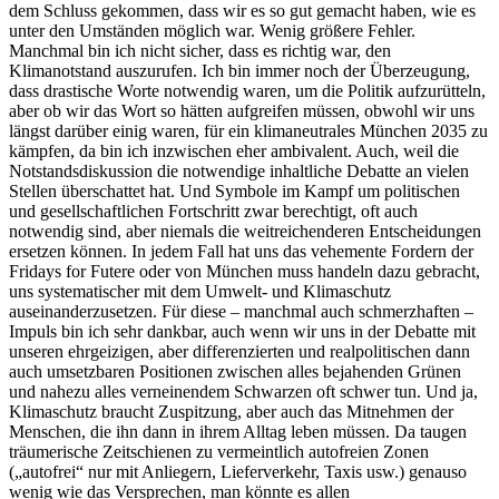
dem Schluss gekommen, dass wir es so gut gemacht haben, wie es
unter den Umständen möglich war. Wenig größere Fehler.
Manchmal bin ich nicht sicher, dass es richtig war, den
Klimanotstand auszurufen. Ich bin immer noch der Überzeugung,
dass drastische Worte notwendig waren, um die Politik aufzurütteln,
aber ob wir das Wort so hätten aufgreifen müssen, obwohl wir uns
längst darüber einig waren, für ein klimaneutrales München 2035 zu
kämpfen, da bin ich inzwischen eher ambivalent. Auch, weil die
Notstandsdiskussion die notwendige inhaltliche Debatte an vielen
Stellen überschattet hat. Und Symbole im Kampf um politischen
und gesellschaftlichen Fortschritt zwar berechtigt, oft auch
notwendig sind, aber niemals die weitreichenderen Entscheidungen
ersetzen können. In jedem Fall hat uns das vehemente Fordern der
Fridays for Futere oder von München muss handeln dazu gebracht,
uns systematischer mit dem Umwelt- und Klimaschutz
auseinanderzusetzen. Für diese – manchmal auch schmerzhaften –
Impuls bin ich sehr dankbar, auch wenn wir uns in der Debatte mit
unseren ehrgeizigen, aber differenzierten und realpolitischen dann
auch umsetzbaren Positionen zwischen alles bejahenden Grünen
und nahezu alles verneinendem Schwarzen oft schwer tun. Und ja,
Klimaschutz braucht Zuspitzung, aber auch das Mitnehmen der
Menschen, die ihn dann in ihrem Alltag leben müssen. Da taugen
träumerische Zeitschienen zu vermeintlich autofreien Zonen
(„autofrei“ nur mit Anliegern, Lieferverkehr, Taxis usw.) genauso
wenig wie das Versprechen, man könnte es allen