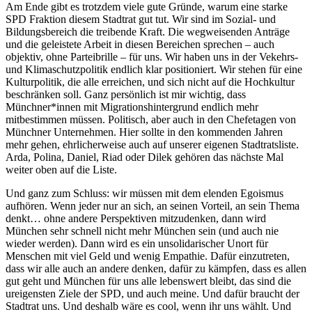
Am Ende gibt es trotzdem viele gute Gründe, warum eine starke
SPD Fraktion diesem Stadtrat gut tut. Wir sind im Sozial- und
Bildungsbereich die treibende Kraft. Die wegweisenden Anträge
und die geleistete Arbeit in diesen Bereichen sprechen – auch
objektiv, ohne Parteibrille – für uns. Wir haben uns in der Vekehrs-
und Klimaschutzpolitik endlich klar positioniert. Wir stehen für eine
Kulturpolitik, die alle erreichen, und sich nicht auf die Hochkultur
beschränken soll. Ganz persönlich ist mir wichtig, dass
Münchner*innen mit Migrationshintergrund endlich mehr
mitbestimmen müssen. Politisch, aber auch in den Chefetagen von
Münchner Unternehmen. Hier sollte in den kommenden Jahren
mehr gehen, ehrlicherweise auch auf unserer eigenen Stadtratsliste.
Arda, Polina, Daniel, Riad oder Dilek gehören das nächste Mal
weiter oben auf die Liste.
Und ganz zum Schluss: wir müssen mit dem elenden Egoismus
aufhören. Wenn jeder nur an sich, an seinen Vorteil, an sein Thema
denkt… ohne andere Perspektiven mitzudenken, dann wird
München sehr schnell nicht mehr München sein (und auch nie
wieder werden). Dann wird es ein unsolidarischer Unort für
Menschen mit viel Geld und wenig Empathie. Dafür einzutreten,
dass wir alle auch an andere denken, dafür zu kämpfen, dass es allen
gut geht und München für uns alle lebenswert bleibt, das sind die
ureigensten Ziele der SPD, und auch meine. Und dafür braucht der
Stadtrat uns. Und deshalb wäre es cool, wenn ihr uns wählt. Und