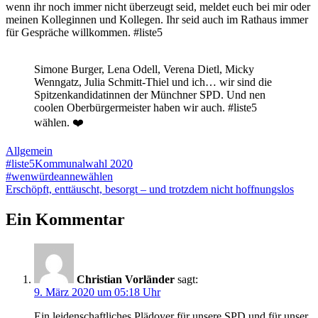
wenn ihr noch immer nicht überzeugt seid, meldet euch bei mir oder
meinen Kolleginnen und Kollegen. Ihr seid auch im Rathaus immer
für Gespräche willkommen. #liste5
Simone Burger, Lena Odell, Verena Dietl, Micky
Wenngatz, Julia Schmitt-Thiel und ich… wir sind die
Spitzenkandidatinnen der Münchner SPD. Und nen
coolen Oberbürgermeister haben wir auch. #liste5
wählen. ❤️
Allgemein
#liste5
Kommunalwahl 2020
Beitragsnavigation
Vorheriger
#wenwürdeannewählen
Beitrag:
Nächster
Erschöpft, enttäuscht, besorgt – und trotzdem nicht hoffnungslos
Beitrag:
Ein Kommentar
Christian Vorländer
sagt:
9. März 2020 um 05:18 Uhr
Ein leidenschaftliches Plädoyer für unsere SPD und für unser