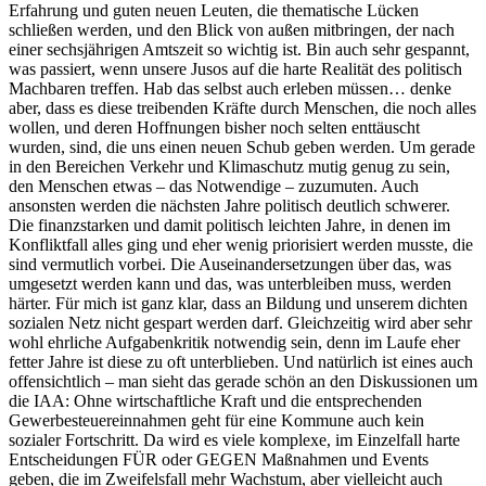
Erfahrung und guten neuen Leuten, die thematische Lücken
schließen werden, und den Blick von außen mitbringen, der nach
einer sechsjährigen Amtszeit so wichtig ist. Bin auch sehr gespannt,
was passiert, wenn unsere Jusos auf die harte Realität des politisch
Machbaren treffen. Hab das selbst auch erleben müssen… denke
aber, dass es diese treibenden Kräfte durch Menschen, die noch alles
wollen, und deren Hoffnungen bisher noch selten enttäuscht
wurden, sind, die uns einen neuen Schub geben werden. Um gerade
in den Bereichen Verkehr und Klimaschutz mutig genug zu sein,
den Menschen etwas – das Notwendige – zuzumuten. Auch
ansonsten werden die nächsten Jahre politisch deutlich schwerer.
Die finanzstarken und damit politisch leichten Jahre, in denen im
Konfliktfall alles ging und eher wenig priorisiert werden musste, die
sind vermutlich vorbei. Die Auseinandersetzungen über das, was
umgesetzt werden kann und das, was unterbleiben muss, werden
härter. Für mich ist ganz klar, dass an Bildung und unserem dichten
sozialen Netz nicht gespart werden darf. Gleichzeitig wird aber sehr
wohl ehrliche Aufgabenkritik notwendig sein, denn im Laufe eher
fetter Jahre ist diese zu oft unterblieben. Und natürlich ist eines auch
offensichtlich – man sieht das gerade schön an den Diskussionen um
die IAA: Ohne wirtschaftliche Kraft und die entsprechenden
Gewerbesteuereinnahmen geht für eine Kommune auch kein
sozialer Fortschritt. Da wird es viele komplexe, im Einzelfall harte
Entscheidungen FÜR oder GEGEN Maßnahmen und Events
geben, die im Zweifelsfall mehr Wachstum, aber vielleicht auch