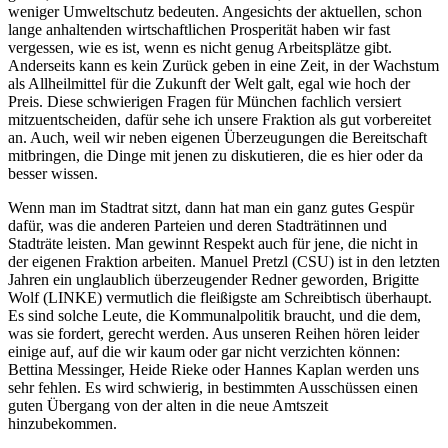
weniger Umweltschutz bedeuten. Angesichts der aktuellen, schon
lange anhaltenden wirtschaftlichen Prosperität haben wir fast
vergessen, wie es ist, wenn es nicht genug Arbeitsplätze gibt.
Anderseits kann es kein Zurück geben in eine Zeit, in der Wachstum
als Allheilmittel für die Zukunft der Welt galt, egal wie hoch der
Preis. Diese schwierigen Fragen für München fachlich versiert
mitzuentscheiden, dafür sehe ich unsere Fraktion als gut vorbereitet
an. Auch, weil wir neben eigenen Überzeugungen die Bereitschaft
mitbringen, die Dinge mit jenen zu diskutieren, die es hier oder da
besser wissen.
Wenn man im Stadtrat sitzt, dann hat man ein ganz gutes Gespür
dafür, was die anderen Parteien und deren Stadträtinnen und
Stadträte leisten. Man gewinnt Respekt auch für jene, die nicht in
der eigenen Fraktion arbeiten. Manuel Pretzl (CSU) ist in den letzten
Jahren ein unglaublich überzeugender Redner geworden, Brigitte
Wolf (LINKE) vermutlich die fleißigste am Schreibtisch überhaupt.
Es sind solche Leute, die Kommunalpolitik braucht, und die dem,
was sie fordert, gerecht werden. Aus unseren Reihen hören leider
einige auf, auf die wir kaum oder gar nicht verzichten können:
Bettina Messinger, Heide Rieke oder Hannes Kaplan werden uns
sehr fehlen. Es wird schwierig, in bestimmten Ausschüssen einen
guten Übergang von der alten in die neue Amtszeit
hinzubekommen.