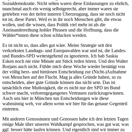
Sozialdemokratie. Nicht selten waren diese Einlassungen zu ehrlich,
manchmal auch ein wenig selbstgerecht, aber immer waren sie
getrieben von der tiefen inneren Überzeugung, dass sie noch nicht
tot ist, diese Partei. Weil es in ihr noch Menschen gibt, die etwas
wollen, und die wissen, dass Politik viel mehr ist als die
Aneinanderreihung hohler Phrasen und die Hoffnung, dass die
Wähler*innen diese schon schlucken werden.
Es ist nicht so, dass alles gut wäre. Meine Strategie seit den
verkorksten Landtags- und Europawahlen war und ist, die Landes-
und Bundes-SPD weitestgehend zu ignorieren. Ich hab Saskia
Esken noch nie eine Minute am Stück reden hören. Und den Walter
Borjans auch nicht. Fühlte mich diese Woche wieder bestätigt von
der völlig herz- und hirnlosen Entscheidung zur (Nicht-)Aufnahme
von Menschen auf der Flucht. Mag ja alles Gründe haben, so zu
entscheiden, aber gute Gründe können das nicht sein. Das ist
tatsächlich eine Mutlosigkeit, die es nicht nur der SPD im Bund
schwer macht, verlorengegangenes Vertrauen zurückzugewinnen.
Auch uns hier in München tun Entscheidungen wie diese
wahnsinnig weh, vor allem wenn wir hier für das genaue Gegenteil
eintreten.
Mit anderen Genossinnen und Genossen habe ich den letzten Tagen
einige Male über unseren Wahlkampf gesprochen, was gut war, was
ggf. besser hätte laufen können. Und eigentlich sind wir immer zu