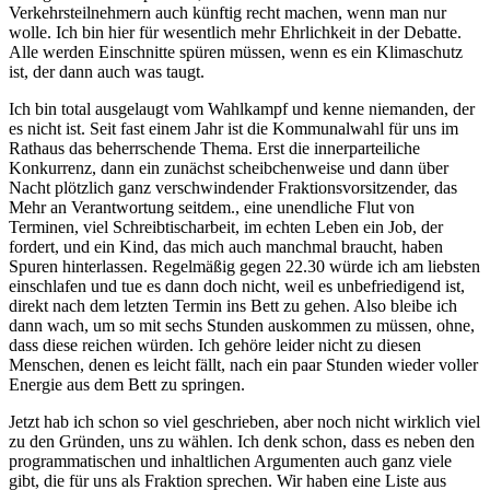
Verkehrsteilnehmern auch künftig recht machen, wenn man nur
wolle. Ich bin hier für wesentlich mehr Ehrlichkeit in der Debatte.
Alle werden Einschnitte spüren müssen, wenn es ein Klimaschutz
ist, der dann auch was taugt.
Ich bin total ausgelaugt vom Wahlkampf und kenne niemanden, der
es nicht ist. Seit fast einem Jahr ist die Kommunalwahl für uns im
Rathaus das beherrschende Thema. Erst die innerparteiliche
Konkurrenz, dann ein zunächst scheibchenweise und dann über
Nacht plötzlich ganz verschwindender Fraktionsvorsitzender, das
Mehr an Verantwortung seitdem., eine unendliche Flut von
Terminen, viel Schreibtischarbeit, im echten Leben ein Job, der
fordert, und ein Kind, das mich auch manchmal braucht, haben
Spuren hinterlassen. Regelmäßig gegen 22.30 würde ich am liebsten
einschlafen und tue es dann doch nicht, weil es unbefriedigend ist,
direkt nach dem letzten Termin ins Bett zu gehen. Also bleibe ich
dann wach, um so mit sechs Stunden auskommen zu müssen, ohne,
dass diese reichen würden. Ich gehöre leider nicht zu diesen
Menschen, denen es leicht fällt, nach ein paar Stunden wieder voller
Energie aus dem Bett zu springen.
Jetzt hab ich schon so viel geschrieben, aber noch nicht wirklich viel
zu den Gründen, uns zu wählen. Ich denk schon, dass es neben den
programmatischen und inhaltlichen Argumenten auch ganz viele
gibt, die für uns als Fraktion sprechen. Wir haben eine Liste aus