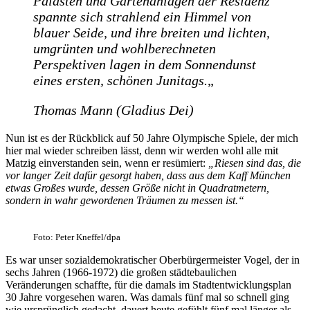
Palästen und Gartenanlagen der Residenz
spannte sich strahlend ein Himmel von
blauer Seide, und ihre breiten und lichten,
umgrünten und wohlberechneten
Perspektiven lagen in dem Sonnendunst
eines ersten, schönen Junitags.
„
Thomas Mann (Gladius Dei)
Nun ist es der Rückblick auf 50 Jahre Olympische Spiele, der mich
hier mal wieder schreiben lässt, denn wir werden wohl alle mit
Matzig einverstanden sein, wenn er resümiert:
„Riesen sind das, die
vor langer Zeit dafür gesorgt haben, dass aus dem Kaff München
etwas Großes wurde, dessen Größe nicht in Quadratmetern,
sondern in wahr gewordenen Träumen zu messen ist.“
Foto: Peter Kneffel/dpa
Es war unser sozialdemokratischer Oberbürgermeister Vogel, der in
sechs Jahren (1966-1972) die großen städtebaulichen
Veränderungen schaffte, für die damals im Stadtentwicklungsplan
30 Jahre vorgesehen waren. Was damals fünf mal so schnell ging
wie ursprünglich gedacht, dauert heute gefühlt fünf mal länger als