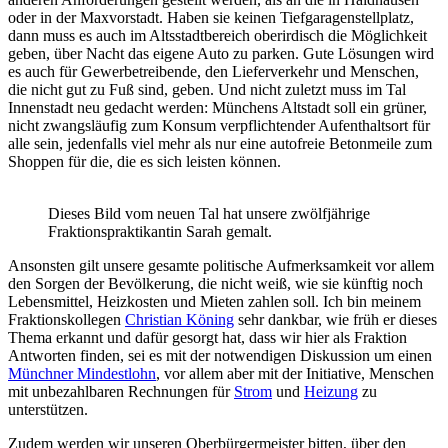
oder in der Maxvorstadt. Haben sie keinen Tiefgaragenstellplatz,
dann muss es auch im Altsstadtbereich oberirdisch die Möglichkeit
geben, über Nacht das eigene Auto zu parken. Gute Lösungen wird
es auch für Gewerbetreibende, den Lieferverkehr und Menschen,
die nicht gut zu Fuß sind, geben. Und nicht zuletzt muss im Tal
Innenstadt neu gedacht werden: Münchens Altstadt soll ein grüner,
nicht zwangsläufig zum Konsum verpflichtender Aufenthaltsort für
alle sein, jedenfalls viel mehr als nur eine autofreie Betonmeile zum
Shoppen für die, die es sich leisten können.
Dieses Bild vom neuen Tal hat unsere zwölfjährige
Fraktionspraktikantin Sarah gemalt.
Ansonsten gilt unsere gesamte politische Aufmerksamkeit vor allem
den Sorgen der Bevölkerung, die nicht weiß, wie sie künftig noch
Lebensmittel, Heizkosten und Mieten zahlen soll. Ich bin meinem
Fraktionskollegen
Christian Köning
sehr dankbar, wie früh er dieses
Thema erkannt und dafür gesorgt hat, dass wir hier als Fraktion
Antworten finden, sei es mit der notwendigen Diskussion um einen
Münchner Mindestlohn
, vor allem aber mit der Initiative, Menschen
mit unbezahlbaren Rechnungen für
Strom
und
Heizung
zu
unterstützen.
Zudem werden wir unseren Oberbürgermeister bitten, über den