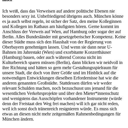
Ich weiß, dass das Verweisen auf andere politische Ebenen nie
besonders sexy ist. Unbefriedigend übrigens auch. München könne
es ja auch selbst regeln, ist sicher der Satz, den meine Kolleginnen
und Kollegen im Rathaus am häufigsten hören. Gerne kommt im
Anschluss der Verweis auf Wien, auf Hamburg oder sogar der auf
Berlin. Alles Bundesländer mit gesetzgeberischer Kompetenz. Keine
dieser Städte muss sich den Haushalt von der Regierung von
Oberbayern genehmigen lassen. Und wenn sie dann neue U-
Bahnen im Jahrestakt (Wien) und exorbitante Konzerthäuser
(Hamburg) bauen, oder auch während Corona nicht im
Kulturbereich sparen müssen (Berlin), dann blicken wir neidvoll in
ihre Richtung und hätten so gern mehr Gestaltungsspielraum für
unsere Stadt, die doch von ihrer Größe und im Hinblick auf die
notwendigen Entwicklungen dieselben Erfordernisse hat wie die
anderen genannten Großstädte. Stattdessen dürfen wir weder
relevant Schulden machen, noch bezuschusst uns jemand für die
wesentlichen Verkehrsprojekte und über den Mieter*innenschutz
und wenigstens das Ausschöpfen vorhandener Instrumente (würde
denn der Freistaat den Weg frei machen) will ich gar nicht reden,
weil ich sonst doch tränenreich resignieren würde. Es muss sich
etwas an diesen nicht mehr zeitgemäßen Rahmenbedingungen für
München ändern.