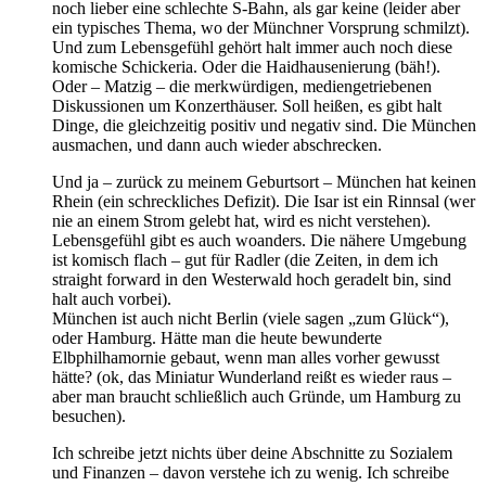
noch lieber eine schlechte S-Bahn, als gar keine (leider aber
ein typisches Thema, wo der Münchner Vorsprung schmilzt).
Und zum Lebensgefühl gehört halt immer auch noch diese
komische Schickeria. Oder die Haidhausenierung (bäh!).
Oder – Matzig – die merkwürdigen, mediengetriebenen
Diskussionen um Konzerthäuser. Soll heißen, es gibt halt
Dinge, die gleichzeitig positiv und negativ sind. Die München
ausmachen, und dann auch wieder abschrecken.
Und ja – zurück zu meinem Geburtsort – München hat keinen
Rhein (ein schreckliches Defizit). Die Isar ist ein Rinnsal (wer
nie an einem Strom gelebt hat, wird es nicht verstehen).
Lebensgefühl gibt es auch woanders. Die nähere Umgebung
ist komisch flach – gut für Radler (die Zeiten, in dem ich
straight forward in den Westerwald hoch geradelt bin, sind
halt auch vorbei).
München ist auch nicht Berlin (viele sagen „zum Glück“),
oder Hamburg. Hätte man die heute bewunderte
Elbphilhamornie gebaut, wenn man alles vorher gewusst
hätte? (ok, das Miniatur Wunderland reißt es wieder raus –
aber man braucht schließlich auch Gründe, um Hamburg zu
besuchen).
Ich schreibe jetzt nichts über deine Abschnitte zu Sozialem
und Finanzen – davon verstehe ich zu wenig. Ich schreibe