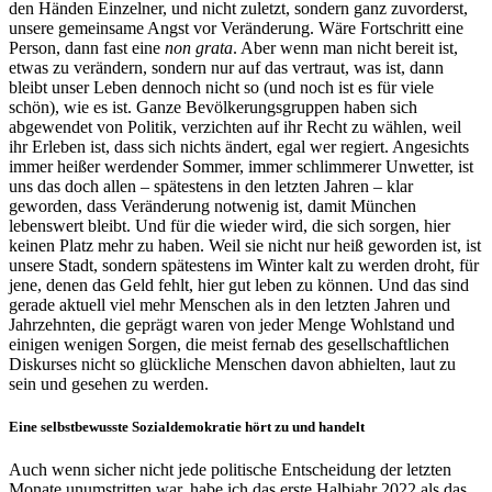
den Händen Einzelner, und nicht zuletzt, sondern ganz zuvorderst,
unsere gemeinsame Angst vor Veränderung. Wäre Fortschritt eine
Person, dann fast eine
non grata
. Aber wenn man nicht bereit ist,
etwas zu verändern, sondern nur auf das vertraut, was ist, dann
bleibt unser Leben dennoch nicht so (und noch ist es für viele
schön), wie es ist. Ganze Bevölkerungsgruppen haben sich
abgewendet von Politik, verzichten auf ihr Recht zu wählen, weil
ihr Erleben ist, dass sich nichts ändert, egal wer regiert. Angesichts
immer heißer werdender Sommer, immer schlimmerer Unwetter, ist
uns das doch allen – spätestens in den letzten Jahren – klar
geworden, dass Veränderung notwenig ist, damit München
lebenswert bleibt. Und für die wieder wird, die sich sorgen, hier
keinen Platz mehr zu haben. Weil sie nicht nur heiß geworden ist, ist
unsere Stadt, sondern spätestens im Winter kalt zu werden droht, für
jene, denen das Geld fehlt, hier gut leben zu können. Und das sind
gerade aktuell viel mehr Menschen als in den letzten Jahren und
Jahrzehnten, die geprägt waren von jeder Menge Wohlstand und
einigen wenigen Sorgen, die meist fernab des gesellschaftlichen
Diskurses nicht so glückliche Menschen davon abhielten, laut zu
sein und gesehen zu werden.
Eine selbstbewusste Sozialdemokratie hört zu und handelt
Auch wenn sicher nicht jede politische Entscheidung der letzten
Monate unumstritten war, habe ich das erste Halbjahr 2022 als das