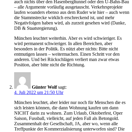
auch nichts über den Hasenbergltunnel oder den U-Bahn-Bau
– alle Argumente vorläufig ausgetauscht. Verkehrsprojekte
laufen woanders ebenso aus dem Ruder wie hier – auch wenn
die Stammstrecke wirklich erschreckend ist, und mehr
Negativfolgen haben wird, als zurzeit gesehen wird (Danke,
DB & Staatsregierung).
München leuchtet weiterhin. Aber es wird schwieriger. Es
wird permanent schwieriger. In allen Bereichen, aber
besonders in der Politik. Es nützt aber nichts: Bitte nicht
entmutigen lassen – weitermachen. Einen Schritt vor den
anderen. Und bei Rückschlägen verliert man zwar etwas
Position, aber bitte nicht die Richtung.
Günter Wolf
sagt:
4. Juli 2022 um 21:50 Uhr
München leuchtet, aber leider nur noch für Menschen die es
sich leisten können, die dann Wohnung kaufen um dann
NICHT darin zu wohnen. Zum Urlaub, Oktoberfest, Oper
Saison, Fussball, vielleicht, auf jeden Fall als Betongold.
Zusammenhalt der Gesellschaft, JA, aber wo, wenn alle
Treffpunkte der Kommerzialisierung unterworfen sind? Die