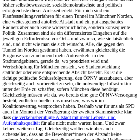
bisher selbstbewussteste, sozialdemokratischste und politisch
erfolgreichste dieser Amtszeit erlebt. Für mich sind ein
Planfeststellungsverfahren für einen Tunnel im Münchner Norden,
eine weitestgehend autofreie Altstadt und ein gut ausgebautes
Radnetz aber auch keine widersprüchliche, sondern konsequente
Politik. Zusammen sind sie ein differenziertes Eingehen auf die
jeweiligen Erfordernisse vor Ort – und zwar so, wie sie tatsächlich
sind, und nicht wie man sie sich wünscht. Alle, die gegen den
Tunnel im Norden gestimmt haben, erwähnten gleichzeitig die
Prognose von zunehmend mehr Autoverkehr in den
Stadtrandgebieten, gerade da, wo proudziert wird und
Wertschöpfung für München entsteht, wo Stadtentwicklung
stattfindet oder eine entsprechende Absicht besteht. Es ist die
richtige politische Schlussfolgerung, den ÖPNV auszubauen, aber
gleichzeitig auch vorbereitet zu sein, die notwendige Infrastruktur
unter der Erde zu schaffen, sofern München diese benötigt.
Gleichzeitig müssen wir da, wo bereits eine gute ÖPNV-Versorgung
besteht, endlich schneller das umsetzen, was wir im
Koalitionsvertrag versprochen haben. Deshalb war für uns als SPD
auch im Moment der Verzögerung der zweiten Stammstrecke klar,
dass
die verkehrsberuhigte Altstadt mit mehr Lebens- und
Aufenthaltsqualität
für alle nicht mehr warten kann. Und zwar
keinen weiteren Tag. Gleichzeitig wollten wir aber auch
sicherstellen, dass an die Bewohner*innen der Altstadt keine
anderen Anforderungen gestellt werden, als an die in Haidhausen