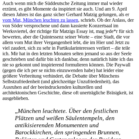
Auch wenn mich die Süddeutsche Zeitung immer mal wieder
erzürnt, es gibt Momente da inspiriert sie auch. Und am 9. April
diesen Jahres ist das ganz sicher Gerhard Matzig gelungen, als er
vom Mut, München leuchten zu lassen
, schrieb. Ob der Anlass, der
von Söder versprochene und dann kassierte Konzertsaal im
Werksviertel, der richtige für Matzigs Essay ist, mag jede*r für sich
bewerten, aber die Quintessenz seiner Worte – eine Stadt, die vor
allem vom Mut ihrer Vergangenheit lebt, die im Hier und Jetzt zu
viel zaudert, sich zu sehr in Partikularinteressen verliert – die teile
ich. Mir hat in den letzten Monaten selten jemand so aus der Seele
geschrieben und dafür bin ich dankbar, denn natürlich hätte ich das
nie so gekonnt und inspirierend formulieren können. Die Paywall
(gegen die ich per se nichts einzuwenden habe) hat leider eine
größere Verbreitung verhindert, die Debatte über Münchens
Selbstzufriedenheit (und gleichzeitige Unzufriedenheit), das
Ausruhen auf der beeindruckenden kulturellen und
architektonischen Geschichte, diese oft unerträgliche Bräsigkeit, ist
ausgeblieben.
„
München leuchtete. Über den festlichen
Plätzen und weißen Säulentempeln, den
antikisierenden Monumenten und
Barockkirchen, den springenden Brunnen,