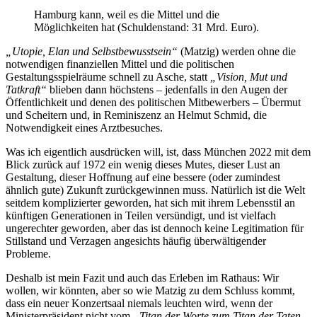
Hamburg kann, weil es die Mittel und die
Möglichkeiten hat (Schuldenstand: 31 Mrd. Euro).
„Utopie, Elan und Selbstbewusstsein“
(Matzig) werden ohne die
notwendigen finanziellen Mittel und die politischen
Gestaltungsspielräume schnell zu Asche, statt
„Vision, Mut und
Tatkraft“
blieben dann höchstens – jedenfalls in den Augen der
Öffentlichkeit und denen des politischen Mitbewerbers – Übermut
und Scheitern und, in Reminiszenz an Helmut Schmid, die
Notwendigkeit eines Arztbesuches.
Was ich eigentlich ausdrücken will, ist, dass München 2022 mit dem
Blick zurück auf 1972 ein wenig dieses Mutes, dieser Lust an
Gestaltung, dieser Hoffnung auf eine bessere (oder zumindest
ähnlich gute) Zukunft zurückgewinnen muss. Natürlich ist die Welt
seitdem komplizierter geworden, hat sich mit ihrem Lebensstil an
künftigen Generationen in Teilen versündigt, und ist vielfach
ungerechter geworden, aber das ist dennoch keine Legitimation für
Stillstand und Verzagen angesichts häufig überwältigender
Probleme.
Deshalb ist mein Fazit und auch das Erleben im Rathaus: Wir
wollen, wir könnten, aber so wie Matzig zu dem Schluss kommt,
dass ein neuer Konzertsaal niemals leuchten wird, wenn der
Ministerpräsident nicht vom
„Titan der Worte zum Titan der Taten