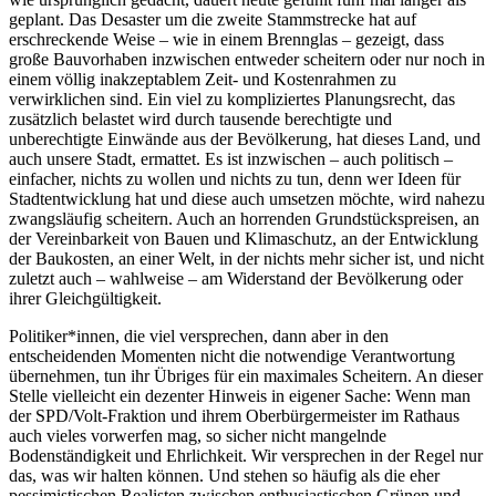
geplant. Das Desaster um die zweite Stammstrecke hat auf
erschreckende Weise – wie in einem Brennglas – gezeigt, dass
große Bauvorhaben inzwischen entweder scheitern oder nur noch in
einem völlig inakzeptablem Zeit- und Kostenrahmen zu
verwirklichen sind. Ein viel zu kompliziertes Planungsrecht, das
zusätzlich belastet wird durch tausende berechtigte und
unberechtigte Einwände aus der Bevölkerung, hat dieses Land, und
auch unsere Stadt, ermattet. Es ist inzwischen – auch politisch –
einfacher, nichts zu wollen und nichts zu tun, denn wer Ideen für
Stadtentwicklung hat und diese auch umsetzen möchte, wird nahezu
zwangsläufig scheitern. Auch an horrenden Grundstückspreisen, an
der Vereinbarkeit von Bauen und Klimaschutz, an der Entwicklung
der Baukosten, an einer Welt, in der nichts mehr sicher ist, und nicht
zuletzt auch – wahlweise – am Widerstand der Bevölkerung oder
ihrer Gleichgültigkeit.
Politiker*innen, die viel versprechen, dann aber in den
entscheidenden Momenten nicht die notwendige Verantwortung
übernehmen, tun ihr Übriges für ein maximales Scheitern. An dieser
Stelle vielleicht ein dezenter Hinweis in eigener Sache: Wenn man
der SPD/Volt-Fraktion und ihrem Oberbürgermeister im Rathaus
auch vieles vorwerfen mag, so sicher nicht mangelnde
Bodenständigkeit und Ehrlichkeit. Wir versprechen in der Regel nur
das, was wir halten können. Und stehen so häufig als die eher
pessimistischen Realisten zwischen enthusiastischen Grünen und