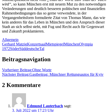
wird“
, so kann München erst mit neuem Mut zu den notwendigen
Veränderungen und deutlich besseren politischen und finanziellen
Rahmenbedingungen das so gerne verwendete, in der
Vergangenheitsform formulierte Zitat von Thomas Mann, das wie
kein anderes für das Leben in München und den Anspruch dieser
Stadt an sich selbst steht, mit Fug und Recht auch für Gegenwart
und Zukunft proklamieren.
Allgemein
Gerhard Matzig
Konzertsaal
Mietspiegel
München
Olympia
1972
Söder
Süddeutsche
Tal
Beitragsnavigation
Vorheriger Beitrag:
Ohne Worte
Nächster Beitrag:
Gastbeitrag: Münchner Rettungsautos für Kyiv
2 Kommentare
Edmund Lauterbach
sagt:
3. Juli 2022 um 17:23 Uhr