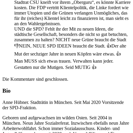
Stadtrat CSU kneift vor ihrem „Oberguru“, es könnte Karriere
kosten. Die FDP vertritt Klientelpolitik, die Linke fordert wie
immer Utopien und die Grünen verlangen Unmögliches, das
für ihr (reiches) Klientel leicht zu finanzieren ist, man sieht es
an den Wahlergebnissen.
UND die SPD? Fehlt ihr der Mit zu neuen Ideen, die
städtische Gesellschaft, besonders die nicht so gut betuchten,
zusammen zu halten? NICHT neue Grüne braucht die Stadt
👎NEIN, NEUE SPD IDEEN braucht die Stadt. 👍Der alte
Mut der sechziger Jahre in neuen Köpfen wäre etwas. 👍
Man MUSS sich etwas trauen. Verwalten kann jeder.
Gestatten nur die Mutigen. Seid MUTIG 👍
Die Kommentare sind geschlossen.
Bio
Anne Hübner. Stadträtin in München. Seit Mai 2020 Vorsitzende
der SPD-Fraktion.
Geboren und aufgewachsen im wilden Osten. Seit 2004 in
München. Neun Jahre Sozialreferat. Inzwischen ebefalls neun Jahre
Arbeiterwohlfahrt. Schon immer Sozialausschuss. Kinder- und