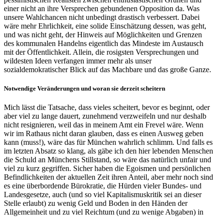
einer nicht an ihre Versprechen gebundenen Opposition da. Was
unsere Wahlchancen nicht unbedingt drastisch verbessert. Dabei
wäre mehr Ehrlichkeit, eine solide Einschätzung dessen, was geht,
und was nicht geht, der Hinweis auf Möglichkeiten und Grenzen
des kommunalen Handelns eigentlich das Mindeste im Austausch
mit der Öffentlichkeit. Allein, die rosigsten Versprechungen und
wildesten Ideen verfangen immer mehr als unser
sozialdemokratischer Blick auf das Machbare und das große Ganze.
Notwendige Veränderungen und woran sie derzeit scheitern
Mich lässt die Tatsache, dass vieles scheitert, bevor es beginnt, oder
aber viel zu lange dauert, zunehmend verzweifeln und nur deshalb
nicht resignieren, weil das in meinem Amt ein Frevel wäre. Wenn
wir im Rathaus nicht daran glauben, dass es einen Ausweg geben
kann (muss!), wäre das für München wahrlich schlimm. Und falls es
im letzten Absatz so klang, als gäbe ich den hier lebenden Menschen
die Schuld an Münchens Stillstand, so wäre das natürlich unfair und
viel zu kurz gegriffen. Sicher haben die Egoismen und persönlichen
Befindlichkeiten der aktuellen Zeit ihren Anteil, aber mehr noch sind
es eine überbordende Bürokratie, die Hürden vieler Bundes- und
Landesgesetze, auch (und so viel Kapitalismuskritik sei an dieser
Stelle erlaubt) zu wenig Geld und Boden in den Händen der
Allgemeinheit und zu viel Reichtum (und zu wenige Abgaben) in