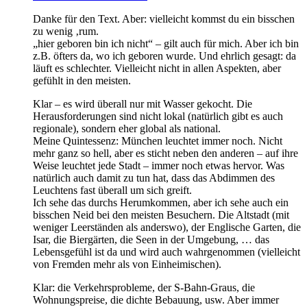
Danke für den Text. Aber: vielleicht kommst du ein bisschen
zu wenig ‚rum.
„hier geboren bin ich nicht“ – gilt auch für mich. Aber ich bin
z.B. öfters da, wo ich geboren wurde. Und ehrlich gesagt: da
läuft es schlechter. Vielleicht nicht in allen Aspekten, aber
gefühlt in den meisten.
Klar – es wird überall nur mit Wasser gekocht. Die
Herausforderungen sind nicht lokal (natürlich gibt es auch
regionale), sondern eher global als national.
Meine Quintessenz: München leuchtet immer noch. Nicht
mehr ganz so hell, aber es sticht neben den anderen – auf ihre
Weise leuchtet jede Stadt – immer noch etwas hervor. Was
natürlich auch damit zu tun hat, dass das Abdimmen des
Leuchtens fast überall um sich greift.
Ich sehe das durchs Herumkommen, aber ich sehe auch ein
bisschen Neid bei den meisten Besuchern. Die Altstadt (mit
weniger Leerständen als anderswo), der Englische Garten, die
Isar, die Biergärten, die Seen in der Umgebung, … das
Lebensgefühl ist da und wird auch wahrgenommen (vielleicht
von Fremden mehr als von Einheimischen).
Klar: die Verkehrsprobleme, der S-Bahn-Graus, die
Wohnungspreise, die dichte Bebauung, usw. Aber immer