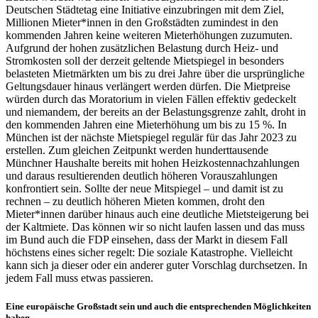
Deutschen Städtetag eine Initiative einzubringen mit dem Ziel,
Millionen Mieter*innen in den Großstädten zumindest in den
kommenden Jahren keine weiteren Mieterhöhungen zuzumuten.
Aufgrund der hohen zusätzlichen Belastung durch Heiz- und
Stromkosten soll der derzeit geltende Mietspiegel in besonders
belasteten Mietmärkten um bis zu drei Jahre über die ursprüngliche
Geltungsdauer hinaus verlängert werden dürfen. Die Mietpreise
würden durch das Moratorium in vielen Fällen effektiv gedeckelt
und niemandem, der bereits an der Belastungsgrenze zahlt, droht in
den kommenden Jahren eine Mieterhöhung um bis zu 15 %. In
München ist der nächste Mietspiegel regulär für das Jahr 2023 zu
erstellen. Zum gleichen Zeitpunkt werden hunderttausende
Münchner Haushalte bereits mit hohen Heizkostennachzahlungen
und daraus resultierenden deutlich höheren Vorauszahlungen
konfrontiert sein. Sollte der neue Mitspiegel – und damit ist zu
rechnen – zu deutlich höheren Mieten kommen, droht den
Mieter*innen darüber hinaus auch eine deutliche Mietsteigerung bei
der Kaltmiete. Das können wir so nicht laufen lassen und das muss
im Bund auch die FDP einsehen, dass der Markt in diesem Fall
höchstens eines sicher regelt: Die soziale Katastrophe. Vielleicht
kann sich ja dieser oder ein anderer guter Vorschlag durchsetzen. In
jedem Fall muss etwas passieren.
Eine europäische Großstadt sein und auch die entsprechenden Möglichkeiten
haben