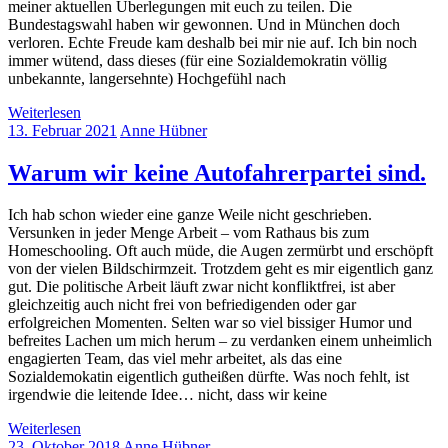
meiner aktuellen Überlegungen mit euch zu teilen. Die
Bundestagswahl haben wir gewonnen. Und in München doch
verloren. Echte Freude kam deshalb bei mir nie auf. Ich bin noch
immer wütend, dass dieses (für eine Sozialdemokratin völlig
unbekannte, langersehnte) Hochgefühl nach
Weiterlesen
13. Februar 2021
Anne Hübner
Warum wir keine Autofahrerpartei sind.
Ich hab schon wieder eine ganze Weile nicht geschrieben.
Versunken in jeder Menge Arbeit – vom Rathaus bis zum
Homeschooling. Oft auch müde, die Augen zermürbt und erschöpft
von der vielen Bildschirmzeit. Trotzdem geht es mir eigentlich ganz
gut. Die politische Arbeit läuft zwar nicht konfliktfrei, ist aber
gleichzeitig auch nicht frei von befriedigenden oder gar
erfolgreichen Momenten. Selten war so viel bissiger Humor und
befreites Lachen um mich herum – zu verdanken einem unheimlich
engagierten Team, das viel mehr arbeitet, als das eine
Sozialdemokatin eigentlich gutheißen dürfte. Was noch fehlt, ist
irgendwie die leitende Idee… nicht, dass wir keine
Weiterlesen
23. Oktober 2018
Anne Hübner