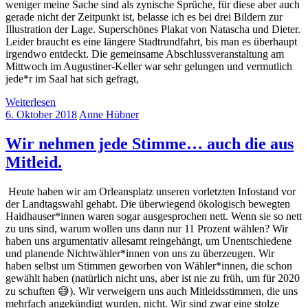
weniger meine Sache sind als zynische Sprüche, für diese aber auch
gerade nicht der Zeitpunkt ist, belasse ich es bei drei Bildern zur
Illustration der Lage. Superschönes Plakat von Natascha und Dieter.
Leider braucht es eine längere Stadtrundfahrt, bis man es überhaupt
irgendwo entdeckt. Die gemeinsame Abschlussveranstaltung am
Mittwoch im Augustiner-Keller war sehr gelungen und vermutlich
jede*r im Saal hat sich gefragt,
Weiterlesen
6. Oktober 2018
Anne Hübner
Wir nehmen jede Stimme… auch die aus
Mitleid.
Heute haben wir am Orleansplatz unseren vorletzten Infostand vor
der Landtagswahl gehabt. Die überwiegend ökologisch bewegten
Haidhauser*innen waren sogar ausgesprochen nett. Wenn sie so nett
zu uns sind, warum wollen uns dann nur 11 Prozent wählen? Wir
haben uns argumentativ allesamt reingehängt, um Unentschiedene
und planende Nichtwähler*innen von uns zu überzeugen. Wir
haben selbst um Stimmen geworben von Wähler*innen, die schon
gewählt haben (natürlich nicht uns, aber ist nie zu früh, um für 2020
zu schuften 😅). Wir verweigern uns auch Mitleidsstimmen, die uns
mehrfach angekündigt wurden, nicht. Wir sind zwar eine stolze